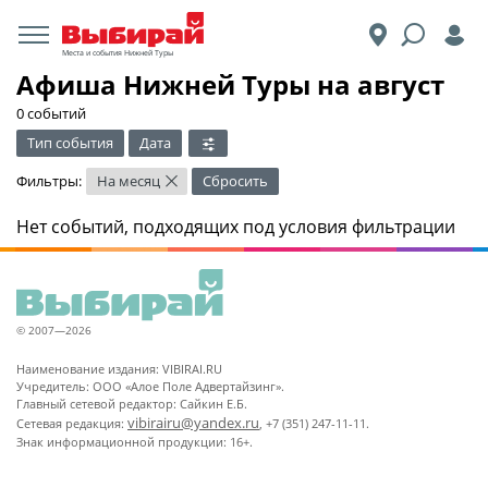
Места и события Нижней Туры
Афиша Нижней Туры на август
0 событий
Тип события
Дата
Фильтры:
На месяц
Сбросить
×
Нет событий, подходящих под условия фильтрации
© 2007—2026
Наименование издания: VIBIRAI.RU
Учредитель: ООО «Алое Поле Адвертайзинг».
Главный сетевой редактор: Сайкин Е.Б.
vibirairu@yandex.ru
Сетевая редакция:
, +7 (351) 247-11-11.
Знак информационной продукции: 16+.