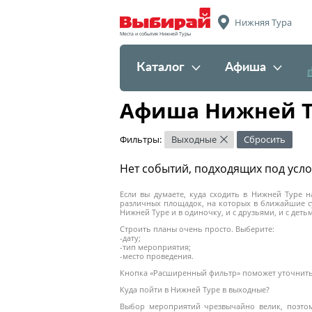
Нижняя Тура
Места и события Нижней Туры
Каталог
Афиша
Афиша Нижней Т
Фильтры:
Выходные
Сбросить
×
Нет событий, подходящих под усл
Если вы думаете, куда сходить в Нижней Туре 
различных площадок, на которых в ближайшие с
Нижней Туре и в одиночку, и с друзьями, и с дет
Строить планы очень просто. Выберите:
-дату;
-тип мероприятия;
-место проведения.
Кнопка «Расширенный фильтр» поможет уточнить 
Куда пойти в Нижней Туре в выходные?
Выбор мероприятий чрезвычайно велик, поэтому