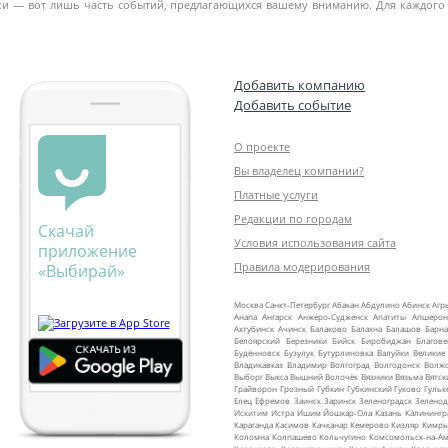
лки — вот лишь часть событий, предлагающихся вашему вниманию. Для каждого
Добавить компанию
Добавить событие
О проекте
Вы владелец компании?
Платные услуги
Редакции по городам
Скачай
Условия использования сайта
приложение
Правила модерирования
«Выбирай»
Москва
Санкт‑Петербург
Абакан
Абдулино
Абинск
Агр
Анапа
Ангарск
Анжеро‑Судженск
Апатиты
Апшерон
Ахтубинск
Ачинск
Балаково
Балахна
Балашов
Барна
Белоярский
Березники
Бийск
Биробиджан
Благов
Будённовск
Бузулук
Бутурлиновка
Валуйки
Великие
Владикавказ
Владимир
Волгоград
Волгодонск
Волж
Выборг
Выкса
Вышний Волочёк
Вязники
Вязьма
Вятск
Грайворон
Грозный
Губкин
Губкинский
Гуково
Гульк
Елец
Ефремов
Заинск
Заринск
Зеленоградск
Зеленод
Искитим
Истра
Ишим
Йошкар‑Ола
Казань
Калинингр
Караганда
Касимов
Качканар
Кемерово
Кизляр
Кимр
Коломна
Колпашево
Кольчугино
Комсомольск‑на‑Ам