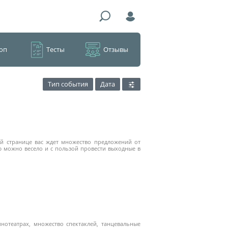
оп
Тесты
Отзывы
Тип события
Дата
ой странице вас ждет множество предложений от
 можно весело и с пользой провести выходные в
нотеатрах, множество спектаклей, танцевальные