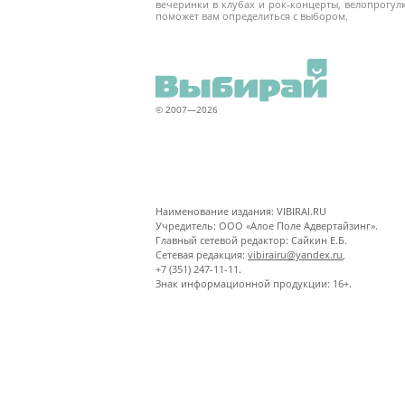
вечеринки в клубах и рок-концерты, велопрогу
поможет вам определиться с выбором.
© 2007—2026
Наименование издания: VIBIRAI.RU
Учредитель: ООО «Алое Поле Адвертайзинг».
Главный сетевой редактор: Сайкин Е.Б.
Сетевая редакция:
vibirairu@yandex.ru
,
+7 (351) 247-11-11.
Знак информационной продукции: 16+.