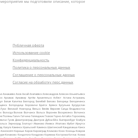
 мероприятия мы подготовили описание, которое
Публичная оферта
Использование cookie
Конфиденциальность
Политика о персональных данных
Соглашение о персональных данных
Согласие на обработку перс.данных
ыз
Азнакаево
Азов
Аксай
Алапаевск
Александров
Алексин
Альметьевск
ск
Арзамас
Армавир
Артём
Архангельск
Асбест
Астана
Астрахань
ул
Белая Калитва
Белгород
Белебей
Белово
Белорецк
Белореченск
ещенск
Богородицк
Боровичи
Братск
Брянск
Бугульма
Бугуруслан
 Луки
Великий Новгород
Вельск
Венёв
Верхняя Салда
Владивосток
ск
Вологда
Волхов
Волчанск
Вольск
Воронеж
Воскресенск
Воткинск
ие Поляны
Галич
Гатчина
Геленджик
Глазов
Горно‑Алтайск
Гороховец
евичи
Гусев
Димитровград
Дмитров
Дубна
Ейск
Екатеринбург
Елабуга
ольск
Зерноград
Златоуст
Иваново
Ижевск
Ипатово
Ирбит
Иркутск
ад
Калуга
Каменск‑Уральский
Каменск‑Шахтинский
Кандалакша
Канск
ы
Кингисепп
Кириши
Киров
Кировград
Климово
Клин
Клинцы
Ковров
уре
Конаково
Кондопога
Кондрово
Коряжма
Кострома
Котлас
Кохма